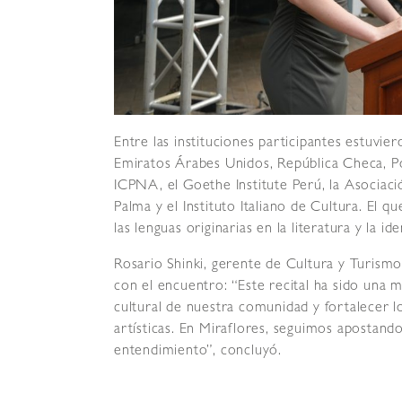
Entre las instituciones participantes estuvie
Emiratos Árabes Unidos, República Checa, Pol
ICPNA, el Goethe Institute Perú, la Asociaci
Palma y el Instituto Italiano de Cultura. El 
las lenguas originarias en la literatura y la ide
Rosario Shinki, gerente de Cultura y Turismo
con el encuentro: “Este recital ha sido una m
cultural de nuestra comunidad y fortalecer lo
artísticas. En Miraflores, seguimos apostand
entendimiento”, concluyó.