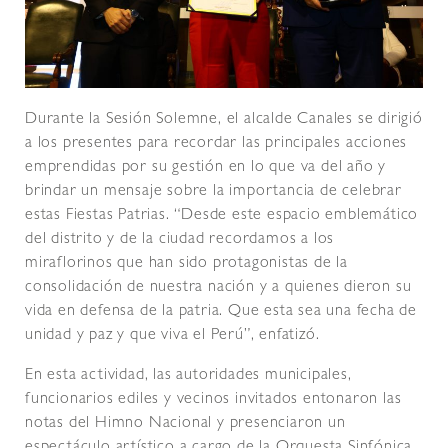
Durante la Sesión Solemne, el alcalde Canales se dirigió
a los presentes para recordar las principales acciones
emprendidas por su gestión en lo que va del año y
brindar un mensaje sobre la importancia de celebrar
estas Fiestas Patrias. “Desde este espacio emblemático
del distrito y de la ciudad recordamos a los
miraflorinos que han sido protagonistas de la
consolidación de nuestra nación y a quienes dieron su
vida en defensa de la patria. Que esta sea una fecha de
unidad y paz y que viva el Perú”, enfatizó.
En esta actividad, las autoridades municipales,
funcionarios ediles y vecinos invitados entonaron las
notas del Himno Nacional y presenciaron un