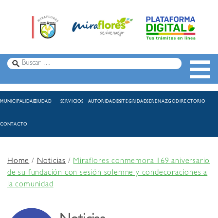
MUNICIPALIDAD
CIUDAD
SERVICIOS
AUTORIDADES
INTEGRIDAD
SERENAZGO
DIRECTORIO
CONTACTO
Home
/
Noticias
/
Miraflores conmemora 169 aniversario
de su fundación con sesión solemne y condecoraciones a
la comunidad