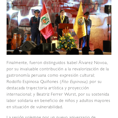
Finalmente, fueron distinguidos Isabel Álvarez Novoa,
por su invaluable contribución a la revalorización de la
gastronomía peruana como expresión cultural;
Rodolfo Espinosa Quiñones (
Fito Espinosa)
, por su
destacada trayectoria artística y proyección
internacional; y Beatriz Ferrer Wurst, por su sostenida
labor solidaria en beneficio de niños y adultos mayores
en situación de vulnerabilidad.
La sesión solemne por un nuevo aniversario de