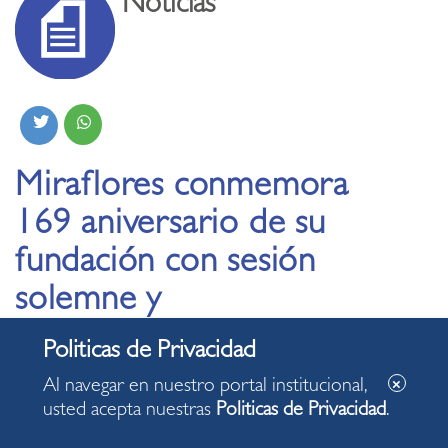
Noticias
Miraflores conmemora
169 aniversario de su
fundación con sesión
solemne y
condecoraciones a la
comunidad
Al navegar en nuestro portal institucional,
usted acepta nuestras
Politicas de Privacidad
.
09.01.2026