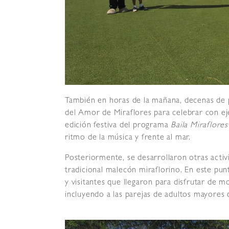
También en horas de la mañana, decenas de
del Amor de Miraflores para celebrar con ejer
edición festiva del programa
Baila Miraflores
ritmo de la música y frente al mar.
Posteriormente, se desarrollaron otras acti
tradicional malecón miraflorino. En este pun
y visitantes que llegaron para disfrutar de 
incluyendo a las parejas de adultos mayores 