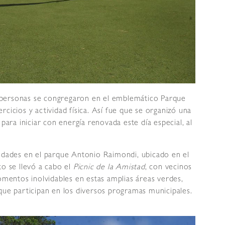
 personas se congregaron en el emblemático Parque
cicios y actividad física. Así fue que se organizó una
para iniciar con energía renovada este día especial, al
vidades en el parque Antonio Raimondi, ubicado en el
to se llevó a cabo el
Picnic de la Amistad
, con vecinos
momentos inolvidables en estas amplias áreas verdes,
que participan en los diversos programas municipales.