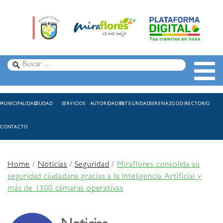
MUNICIPALIDAD
CIUDAD
SERVICIOS
AUTORIDADES
INTEGRIDAD
SERENAZGO
DIRECTORIO
CONTACTO
Home
/
Noticias
/
Seguridad
/
Miraflores consolida su
seguridad ciudadana gracias a la Inteligencia Artificial y
más de 1300 cámaras operativas