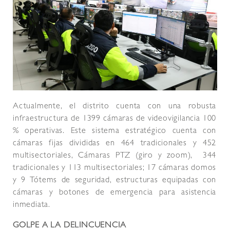
Actualmente, el distrito cuenta con una robusta
infraestructura de 1399 cámaras de videovigilancia 100
% operativas. Este sistema estratégico cuenta con
cámaras fijas divididas en 464 tradicionales y 452
multisectoriales, Cámaras PTZ (giro y zoom), 344
tradicionales y 113 multisectoriales; 17 cámaras domos
y 9 Tótems de seguridad, estructuras equipadas con
cámaras y botones de emergencia para asistencia
inmediata.
GOLPE A LA DELINCUENCIA