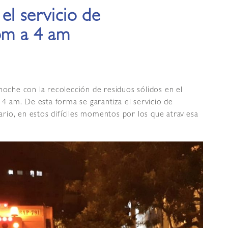
el servicio de
 pm a 4 am
che con la recolección de residuos sólidos en el
a 4 am. De esta forma se garantiza el servicio de
dario, en estos difíciles momentos por los que atraviesa