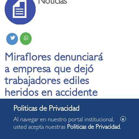
Noticias
Miraflores denunciará
a empresa que dejó
trabajadores ediles
heridos en accidente
ocurrido en Av. Del
Ejército
Al navegar en nuestro portal institucional,
usted acepta nuestras
Politicas de Privacidad
.
25.07.2024