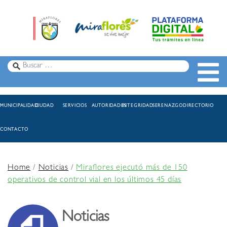
MUNICIPALIDAD
CIUDAD
SERVICIOS
AUTORIDADES
INTEGRIDAD
SERENAZGO
DIRECTORIO
CONTACTO
Home
/
Noticias
/
Miraflores ejecutó más de 150
operativos de control vial en los últimos 45 días
Noticias