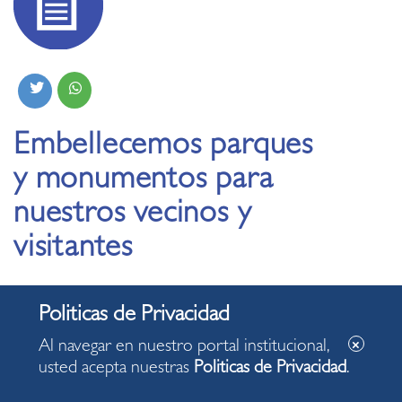
Embellecemos parques
y monumentos para
nuestros vecinos y
visitantes
Al navegar en nuestro portal institucional,
El Municipio continúa realizando labores de
usted acepta nuestras
Politicas de Privacidad
.
mantenimiento y embellecimiento que fortalecen
la limpieza, seguridad y calidad de vida en el