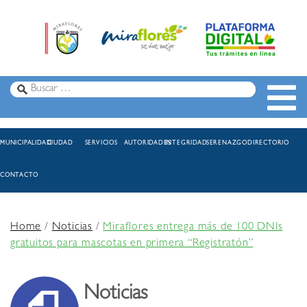
MUNICIPALIDAD
CIUDAD
SERVICIOS
AUTORIDADES
INTEGRIDAD
SERENAZGO
DIRECTORIO
CONTACTO
Home
/
Noticias
/
Miraflores entrega más de 100 DNIs
gratuitos para mascotas en primera “Registratón”
Noticias