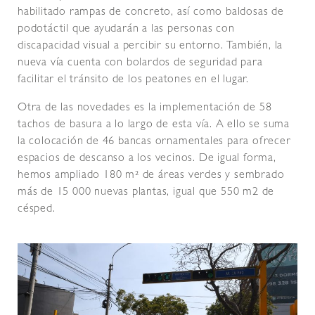
habilitado rampas de concreto, así como baldosas de
podotáctil que ayudarán a las personas con
discapacidad visual a percibir su entorno. También, la
nueva vía cuenta con bolardos de seguridad para
facilitar el tránsito de los peatones en el lugar.
Otra de las novedades es la implementación de 58
tachos de basura a lo largo de esta vía. A ello se suma
la colocación de 46 bancas ornamentales para ofrecer
espacios de descanso a los vecinos. De igual forma,
hemos ampliado 180 m² de áreas verdes y sembrado
más de 15 000 nuevas plantas, igual que 550 m2 de
césped.