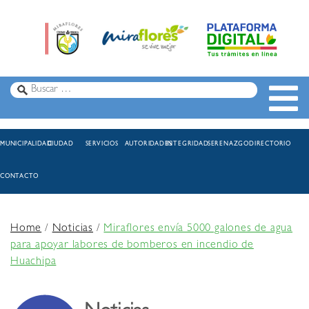
MUNICIPALIDAD
CIUDAD
SERVICIOS
AUTORIDADES
INTEGRIDAD
SERENAZGO
DIRECTORIO
CONTACTO
Home
/
Noticias
/
Miraflores envía 5000 galones de agua
para apoyar labores de bomberos en incendio de
Huachipa