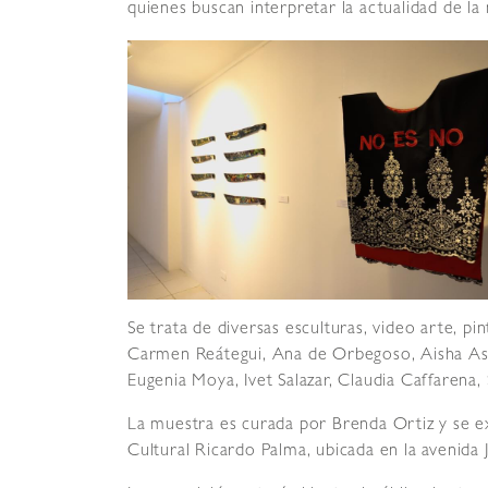
quienes buscan interpretar la actualidad de 
Se trata de diversas esculturas, video arte, pin
Carmen Reátegui, Ana de Orbegoso, Aisha Ascó
Eugenia Moya, Ivet Salazar, Claudia Caffarena,
La muestra es curada por Brenda Ortiz y se e
Cultural Ricardo Palma, ubicada en la avenida 