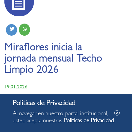
Miraflores inicia la
jornada mensual Techo
Limpio 2026
19.01.2026
Vecinos podrán desechar objetos en desuso de
forma segura y ordenada.
Al navegar en nuestro portal institucional,
usted acepta nuestras
Politicas de Privacidad
.
Miraflores, 19 de enero de 2026.-
El municipio