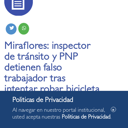
Miraflores: inspector
de tránsito y PNP
detienen falso
trabajador tras
intentar robar bicicleta
09.09.2025
Al navegar en nuestro portal institucional,
usted acepta nuestras
Politicas de Privacidad
.
Sujeto de nacionalidad extranjera fue
trasladado a