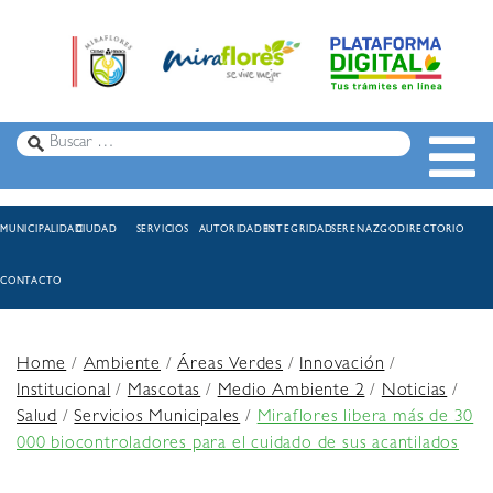
MUNICIPALIDAD
CIUDAD
SERVICIOS
AUTORIDADES
INTEGRIDAD
SERENAZGO
DIRECTORIO
CONTACTO
Home
/
Ambiente
/
Áreas Verdes
/
Innovación
/
Institucional
/
Mascotas
/
Medio Ambiente 2
/
Noticias
/
Salud
/
Servicios Municipales
/
Miraflores libera más de 30
000 biocontroladores para el cuidado de sus acantilados