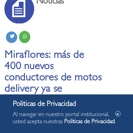
Noticias
Miraflores: más de
400 nuevos
conductores de motos
delivery ya se
encuentran
empadronados
Al navegar en nuestro portal institucional,
usted acepta nuestras
Politicas de Privacidad
.
22.01.2025