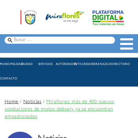
MUNICIPALIDAD
CIUDAD
SERVICIOS
AUTORIDADES
INTEGRIDAD
SERENAZGO
DIRECTORIO
CONTACTO
Home
/
Noticias
/
Miraflores: más de 400 nuevos
conductores de motos delivery ya se encuentran
empadronados