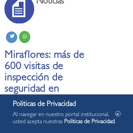
Noticias
Miraflores: más de
600 visitas de
inspección de
seguridad en
edificaciones durante
primer trimestre del
Al navegar en nuestro portal institucional,
año
usted acepta nuestras
Politicas de Privacidad
.