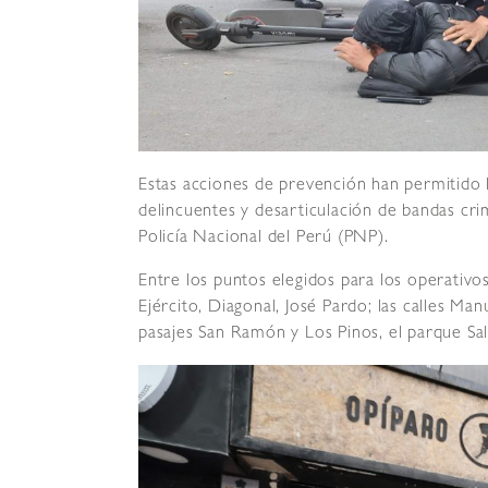
Estas acciones de prevención han permitido
delincuentes y desarticulación de bandas cri
Policía Nacional del Perú (PNP).
Entre los puntos elegidos para los operativo
Ejército, Diagonal, José Pardo; las calles Manu
pasajes San Ramón y Los Pinos, el parque Sal