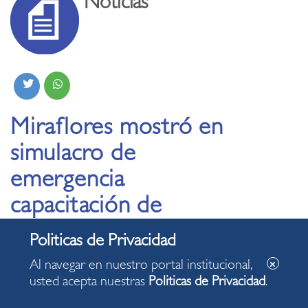
Noticias
Miraflores mostró en
simulacro de
emergencia
capacitación de
brigadas para uso de
almacenes soterrados
Al navegar en nuestro portal institucional,
usted acepta nuestras
Politicas de Privacidad
.
22.01.2024