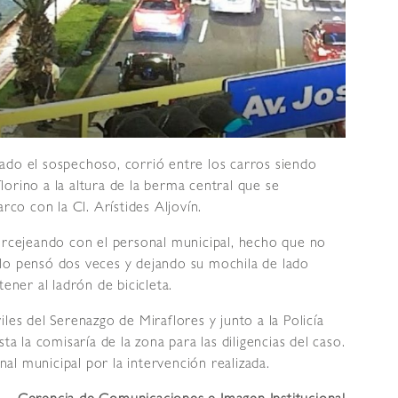
ado el sospechoso, corrió entre los carros siendo
orino a la altura de la berma central que se
rco con la Cl. Arístides Aljovín.
forcejeando con el personal municipal, hecho que no
lo pensó dos veces y dejando su mochila de lado
ener al ladrón de bicicleta.
les del Serenazgo de Miraflores y junto a la Policía
ta la comisaría de la zona para las diligencias del caso.
l municipal por la intervención realizada.