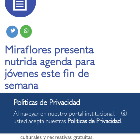
Miraflores presenta
nutrida agenda para
jóvenes este fin de
semana
07.10.2025
Al navegar en nuestro portal institucional,
usted acepta nuestras
Politicas de Privacidad
.
El programa Jóvenes, de la Subgerencia de
Deportes y Recreación, organiza actividades
culturales y recreativas gratuitas.