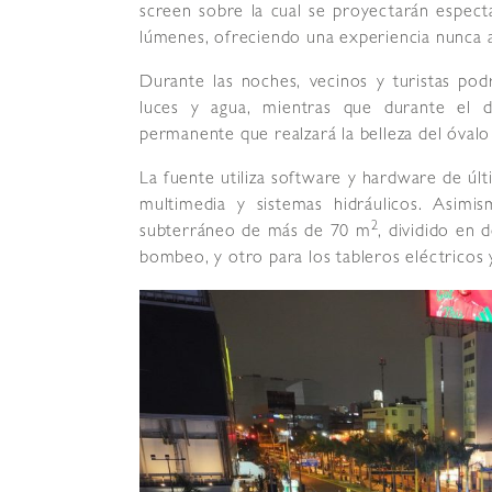
screen sobre la cual se proyectarán espect
lúmenes, ofreciendo una experiencia nunca a
Durante las noches, vecinos y turistas po
luces y agua, mientras que durante el d
permanente que realzará la belleza del óval
La fuente utiliza software y hardware de úl
multimedia y sistemas hidráulicos. Asim
2
subterráneo de más de 70 m
, dividido en 
bombeo, y otro para los tableros eléctricos