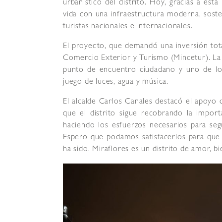
urbanístico del distrito. Hoy, gracias a est
vida con una infraestructura moderna, sosten
turistas nacionales e internacionales.
El proyecto, que demandó una inversión tota
Comercio Exterior y Turismo (Mincetur). La
punto de encuentro ciudadano y uno de los p
juego de luces, agua y música.
El alcalde Carlos Canales destacó el apoyo 
que el distrito sigue recobrando la impor
haciendo los esfuerzos necesarios para seg
Espero que podamos satisfacerlos para que 
ha sido. Miraflores es un distrito de amor, b