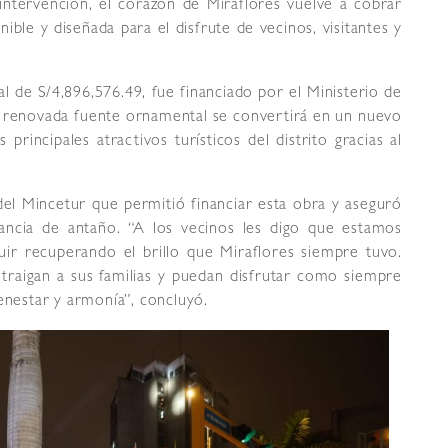
a intervención, el corazón de Miraflores vuelve a cobrar
ible y diseñada para el disfrute de vecinos, visitantes y
l de S/4,896,576.49, fue financiado por el Ministerio de
 renovada fuente ornamental se convertirá en un nuevo
rincipales atractivos turísticos del distrito gracias al
del Mincetur que permitió financiar esta obra y aseguró
tancia de antaño. “A los vecinos les digo que estamos
uir recuperando el brillo que Miraflores siempre tuvo.
traigan a sus familias y puedan disfrutar como siempre
ienestar y armonía”, concluyó.