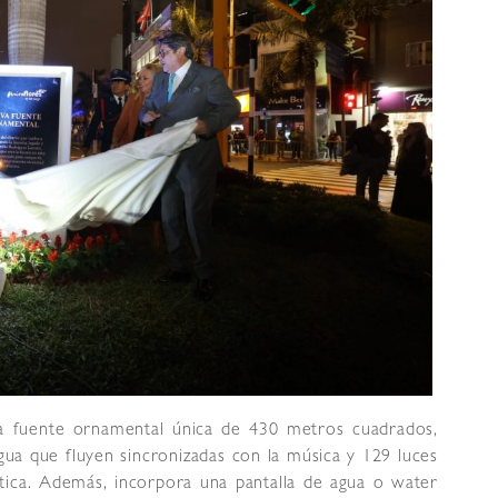
a fuente ornamental única de 430 metros cuadrados,
ua que fluyen sincronizadas con la música y 129 luces
tica. Además, incorpora una pantalla de agua o water