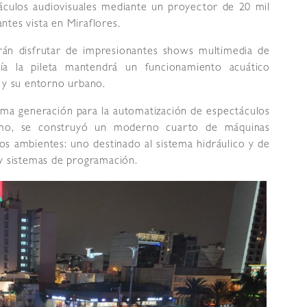
áculos audiovisuales mediante un proyector de 20 mil
ntes vista en Miraflores.
drán disfrutar de impresionantes shows multimedia de
ía la pileta mantendrá un funcionamiento acuático
o y su entorno urbano.
tima generación para la automatización de espectáculos
ismo, se construyó un moderno cuarto de máquinas
dos ambientes: uno destinado al sistema hidráulico y de
 y sistemas de programación.