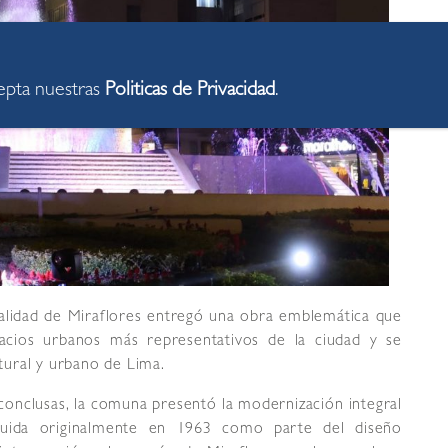
cepta nuestras
Politicas de Privacidad
.
lidad de Miraflores entregó una obra emblemática que
acios urbanos más representativos de la ciudad y se
tural y urbano de Lima.
onclusas, la comuna presentó la modernización integral
truida originalmente en 1963 como parte del diseño