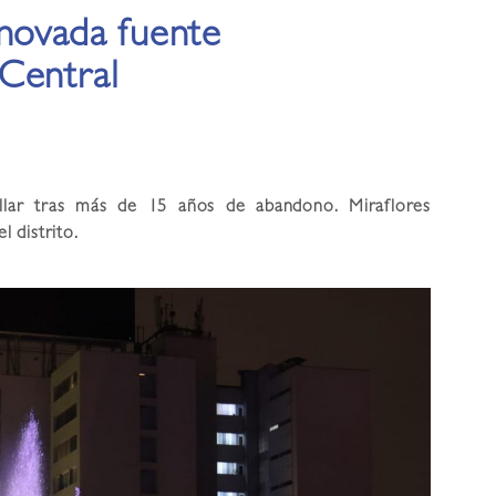
enovada fuente
Central
illar tras más de 15 años de abandono. Miraflores
l distrito.