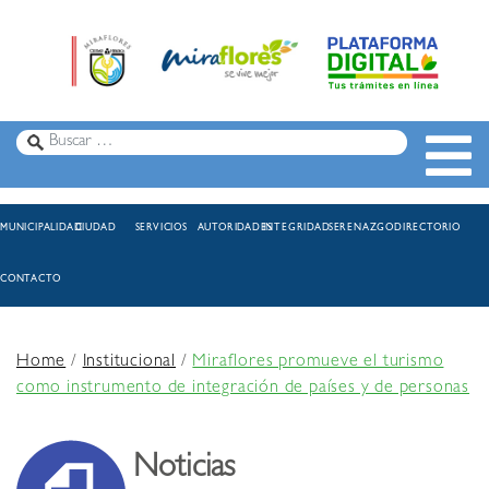
MUNICIPALIDAD
CIUDAD
SERVICIOS
AUTORIDADES
INTEGRIDAD
SERENAZGO
DIRECTORIO
CONTACTO
Home
/
Institucional
/
Miraflores promueve el turismo
como instrumento de integración de países y de personas
Noticias