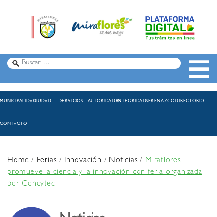
MUNICIPALIDAD
CIUDAD
SERVICIOS
AUTORIDADES
INTEGRIDAD
SERENAZGO
DIRECTORIO
CONTACTO
Home
/
Ferias
/
Innovación
/
Noticias
/
Miraflores
promueve la ciencia y la innovación con feria organizada
por Concytec