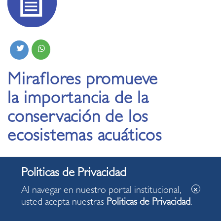
Miraflores promueve
la importancia de la
conservación de los
ecosistemas acuáticos
08.05.2023
Al navegar en nuestro portal institucional,
En taller didáctico dirigido a niños, jóvenes y
usted acepta nuestras
Politicas de Privacidad
.
adultos, se presentaron peces nativos de agua
dulce de la Colección Científica del Museo de