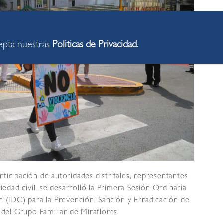
cepta nuestras
Politicas de Privacidad
.
rticipación de autoridades distritales, representantes
ciedad civil, se desarrolló la Primera Sesión Ordinaria
ón (IDC) para la Prevención, Sanción y Erradicación de
s del Grupo Familiar de Miraflores.