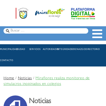
MUNICIPALIDAD
CIUDAD
SERVICIOS
AUTORIDADES
INTEGRIDAD
SERENAZGO
DIRECTORIO
CONTACTO
Home
/
Noticias
/
Miraflores realiza monitoreo de
simulacros inopinados en colegios
Noticias