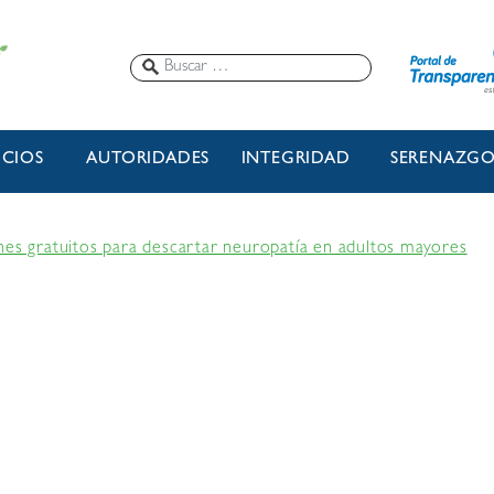
ICIOS
AUTORIDADES
INTEGRIDAD
SERENAZG
nes gratuitos para descartar neuropatía en adultos mayores