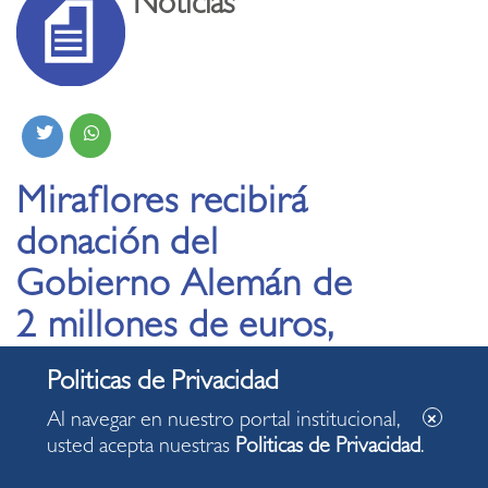
Noticias
Miraflores recibirá
donación del
Gobierno Alemán de
2 millones de euros,
para nuevas vías de
micro movilidad en el
Al navegar en nuestro portal institucional,
distrito
usted acepta nuestras
Politicas de Privacidad
.