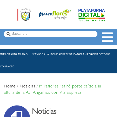
MUNICIPALIDAD
CIUDAD
SERVICIOS
AUTORIDADES
INTEGRIDAD
SERENAZGO
DIRECTORIO
CONTACTO
Home
/
Noticias
/
Miraflores retiró poste caído a la
altura de la Av. Angamos con Vía Expresa
Noticias