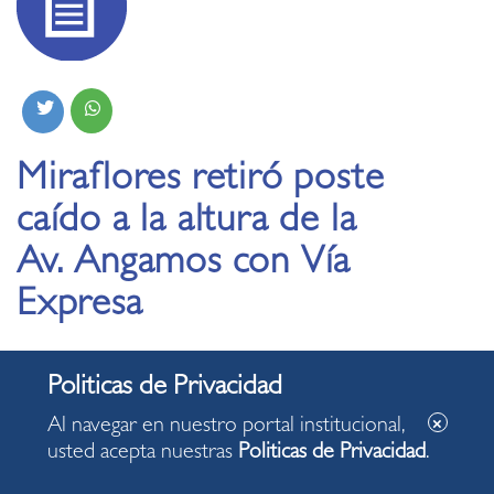
Miraflores retiró poste
caído a la altura de la
Av. Angamos con Vía
Expresa
17.07.203
Al navegar en nuestro portal institucional,
Ante inacción de empresa de telefonía
usted acepta nuestras
Politicas de Privacidad
.
responsable, municipio miraflorino procedió a
liberar vía metropolitana que se encontraba