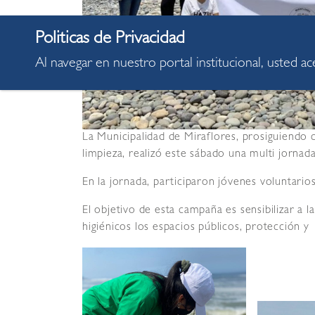
Al navegar en nuestro portal institucional, usted a
La Municipalidad de Miraflores, prosiguiendo c
limpieza, realizó este sábado una multi jornada
En la jornada, participaron jóvenes voluntar
El objetivo de esta campaña es sensibilizar a 
higiénicos los espacios públicos, protección 