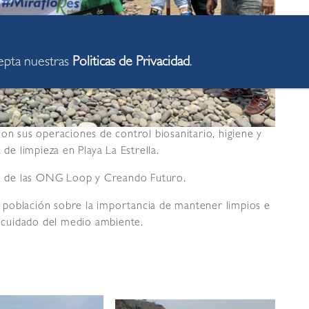
cepta nuestras
Politicas de Privacidad
.
on sus operaciones de control biosanitario, higiene y
 de limpieza en Playa La Estrella.
ios de las ONG Loop y Creando Futuro.
la población sobre la importancia de mantener limpios e
y cuidado del medio ambiente.