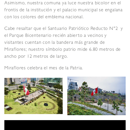
Asimismo, nuestra comuna ya luce nuestra bicolor en el
frontis de la institución y el palacio municipal se engalana
con los colores del emblema nacional.
Cabe resaltar que el Santuario Patriótico Reducto N°2 y
el Parque Bicentenario recién abierto a vecinos y
visitantes cuentan con la bandera más grande de
Miraflores; nuestro símbolo patrio mide 6.80 metros de
ancho por 12 metros de largo.
Miraflores celebra el mes de la Patria.