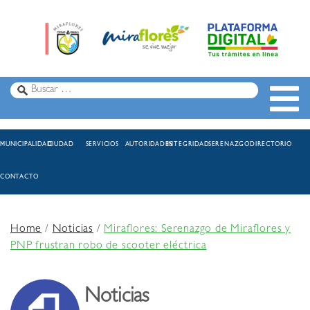
MUNICIPALIDAD
CIUDAD
SERVICIOS
AUTORIDADES
INTEGRIDAD
SERENAZGO
DIRECTORIO
CONTACTO
Home
/
Noticias
/
Miraflores: Serenazgo de Miraflores y
PNP frustran robo de scooter eléctrica
Noticias