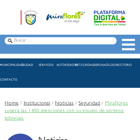
MUNICIPALIDAD
CIUDAD
SERVICIOS
AUTORIDADES
INTEGRIDAD
SERENAZGO
DIRECTORIO
CONTACTO
Home
/
Institucional
/
Noticias
/
Seguridad
/
Miraflores
supera las 1400 atenciones con su equipo de serenos
bilingües