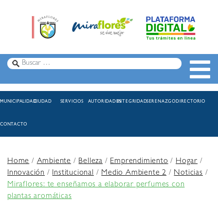
MUNICIPALIDAD
CIUDAD
SERVICIOS
AUTORIDADES
INTEGRIDAD
SERENAZGO
DIRECTORIO
CONTACTO
Home
/
Ambiente
/
Belleza
/
Emprendimiento
/
Hogar
/
Innovación
/
Institucional
/
Medio Ambiente 2
/
Noticias
/
Miraflores: te enseñamos a elaborar perfumes con
plantas aromáticas