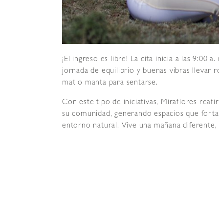
¡El ingreso es libre! La cita inicia a las 9:00
jornada de equilibrio y buenas vibras llevar 
mat o manta para sentarse.
Con este tipo de iniciativas, Miraflores rea
su comunidad, generando espacios que fortale
entorno natural. Vive una mañana diferente, l