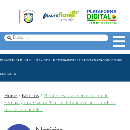
MUNICIPALIDAD
CIUDAD
SERVICIOS
AUTORIDADES
INTEGRIDAD
SERENAZGO
DIRECTORIO
CONTACTO
Home
/
Noticias
/
Miraflores: tras persecución de
Serenazgo cae banda ‘El clan del abuelo’ que robaba a
turistas en hoteles