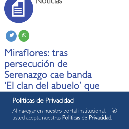
Noticias
Miraflores: tras
persecución de
Serenazgo cae banda
‘El clan del abuelo’ que
robaba a turistas en
hoteles
Al navegar en nuestro portal institucional,
usted acepta nuestras
Politicas de Privacidad
.
27.11.2024