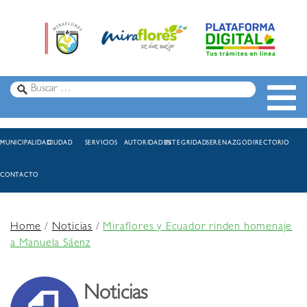
MUNICIPALIDAD
CIUDAD
SERVICIOS
AUTORIDADES
INTEGRIDAD
SERENAZGO
DIRECTORIO
CONTACTO
Home
/
Noticias
/
Miraflores y Ecuador rinden homenaje
a Manuela Sáenz
Noticias