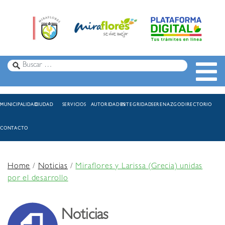
MUNICIPALIDAD
CIUDAD
SERVICIOS
AUTORIDADES
INTEGRIDAD
SERENAZGO
DIRECTORIO
CONTACTO
Home
/
Noticias
/
Miraflores y Larissa (Grecia) unidas
por el desarrollo
Noticias