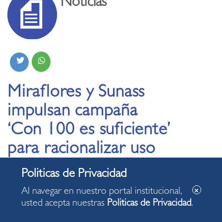
Noticias
Miraflores y Sunass
impulsan campaña
‘Con 100 es suficiente’
para racionalizar uso
del agua en Lima
Al navegar en nuestro portal institucional,
07.03.2023
usted acepta nuestras
Politicas de Privacidad
.