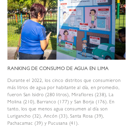
RANKING DE CONSUMO DE AGUA EN LIMA
Durante el 2022, los cinco distritos que consumieron
más litros de agua por habitante al día, en promedio,
fueron San Isidro (280 litros), Miraflores (238), La
Molina (210), Barranco (177) y San Borja (176). En
tanto, los que menos agua consumen al día son
Lurigancho (32), Ancón (33), Santa Rosa (39),
Pachacamac (39) y Pucusana (41).