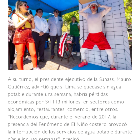
A su turno, el presidente ejecutivo de la Sunass, Mauro
Gutiérrez, advirtió que si Lima se quedase sin agua
potable durante una semana, habría pérdidas
económicas por S/1113 millones, en sectores como
alojamiento, restaurantes, comercio, entre otros.
“Recordemos que, durante el verano de 2017, la
presencia del Fenómeno de El Niño costero provocó
la interrupción de los servicios de agua potable durante
días e incluso semanas”, precisó.