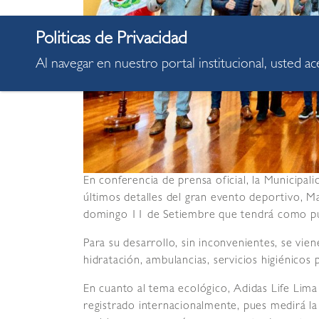
Al navegar en nuestro portal institucional, usted a
En conferencia de prensa oficial, la Municipa
últimos detalles del gran evento deportivo, M
domingo 11 de Setiembre que tendrá como punt
Para su desarrollo, sin inconvenientes, se vien
hidratación, ambulancias, servicios higiénicos
En cuanto al tema ecológico, Adidas Life Lim
registrado internacionalmente, pues medirá la