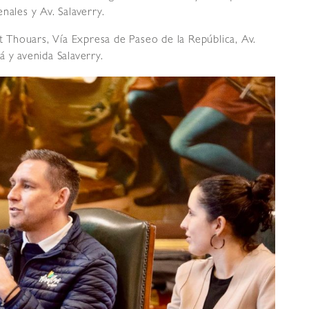
nales y Av. Salaverry.
it Thouars, Vía Expresa de Paseo de la República, Av.
 y avenida Salaverry.