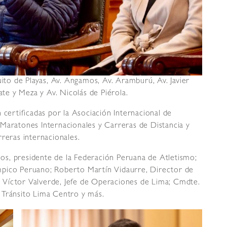
uito de Playas, Av. Angamos, Av. Aramburú, Av. Javier
ate y Meza y Av. Nicolás de Piérola.
 certificadas por la Asociación Internacional de
Maratones Internacionales y Carreras de Distancia y
reras internacionales.
inos, presidente de la Federación Peruana de Atletismo;
mpico Peruano; Roberto Martín Vidaurre, Director de
 Víctor Valverde, Jefe de Operaciones de Lima; Cmdte.
 Tránsito Lima Centro y más.