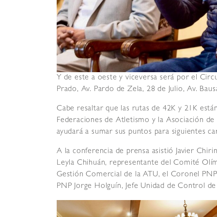
Y de este a oeste y viceversa será por el Circ
Prado, Av. Pardo de Zela, 28 de Julio, Av. Baus
Cabe resaltar que las rutas de 42K y 21K están
Federaciones de Atletismo y la Asociación de 
ayudará a sumar sus puntos para siguientes car
A la conferencia de prensa asistió Javier Chir
Leyla Chihuán, representante del Comité Olí
Gestión Comercial de la ATU, el Coronel PNP
PNP Jorge Holguín, Jefe Unidad de Control de