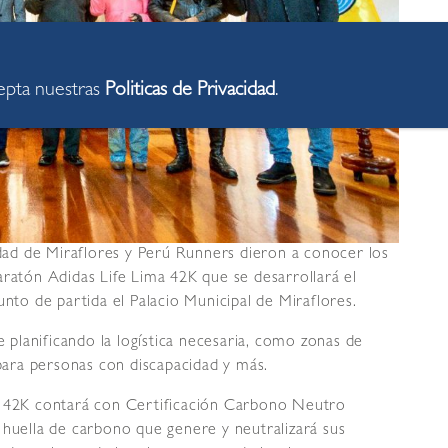
cepta nuestras
Politicas de Privacidad
.
lidad de Miraflores y Perú Runners dieron a conocer los
aratón Adidas Life Lima 42K que se desarrollará el
o de partida el Palacio Municipal de Miraflores.
e planificando la logística necesaria, como zonas de
 para personas con discapacidad y más.
a 42K contará con Certificación Carbono Neutro
 huella de carbono que genere y neutralizará sus