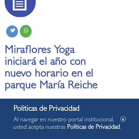
Miraflores Yoga
iniciará el año con
nuevo horario en el
parque María Reiche
09.01.2024
Al navegar en nuestro portal institucional,
Las clases se desarrollarán dos sábados al mes
usted acepta nuestras
Politicas de Privacidad
.
desde las 9:00 a.m. y la temporada comienza este
fin de semana.