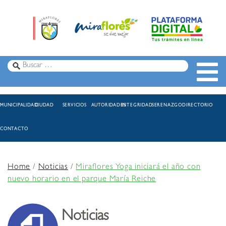
MUNICIPALIDAD
CIUDAD
SERVICIOS
AUTORIDADES
INTEGRIDAD
SERENAZGO
DIRECTORIO
CONTACTO
Home
/
Noticias
/
Miraflores Yoga iniciará el año con
nuevo horario en el parque María Reiche
Noticias