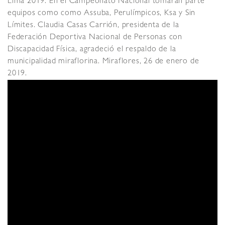
Lima 2019. En el Campeonato Nacional tomarán parte
equipos como como Assuba, Perulímpicos, Ksa y Sin
Límites.
Claudia Casas Carrión, presidenta de la
Federación Deportiva Nacional de Personas con
Discapacidad Física, agradeció el respaldo de la
municipalidad miraflorina.
Miraflores, 26 de enero de
2019.