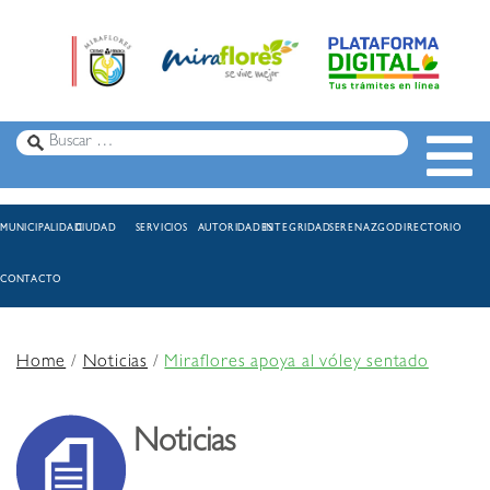
MUNICIPALIDAD
CIUDAD
SERVICIOS
AUTORIDADES
INTEGRIDAD
SERENAZGO
DIRECTORIO
CONTACTO
Home
/
Noticias
/
Miraflores apoya al vóley sentado
Noticias