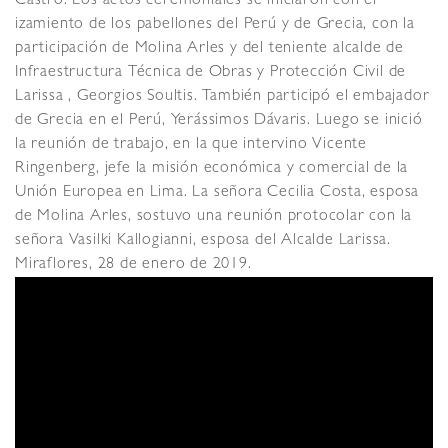
Castro.
Los actos ceremoniales se iniciaron con el
izamiento de los pabellones del Perú y de Grecia, con la
participación de Molina Arles y del teniente alcalde de
Infraestructura Técnica de Obras y Protección Civil de
Larissa , Georgios Soultis. También participó el embajador
de Grecia en el Perú, Yerássimos Dávaris.
Luego se inició
la reunión de trabajo, en la que intervino Vicente
Ringenberg, jefe la misión económica y comercial de la
Unión Europea en Lima. La señora Cecilia Costa, esposa
de Molina Arles, sostuvo una reunión protocolar con la
señora Vasilki Kallogianni, esposa del Alcalde Larissa.
Miraflores, 28 de enero de 2019.