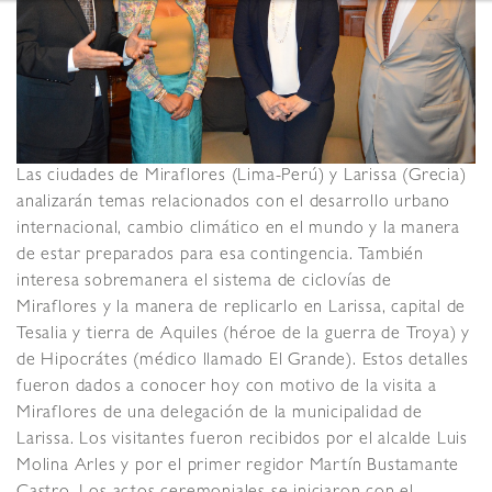
Las ciudades de Miraflores (Lima-Perú) y Larissa (Grecia)
analizarán temas relacionados con el desarrollo urbano
internacional, cambio climático en el mundo y la manera
de estar preparados para esa contingencia.
También
interesa sobremanera el sistema de ciclovías de
Miraflores y la manera de replicarlo en Larissa, capital de
Tesalia y tierra de Aquiles (héroe de la guerra de Troya) y
de Hipocrátes (médico llamado El Grande).
Estos detalles
fueron dados a conocer hoy con motivo de la visita a
Miraflores de una delegación de la municipalidad de
Larissa. Los visitantes fueron recibidos por el alcalde Luis
Molina Arles y por el primer regidor Martín Bustamante