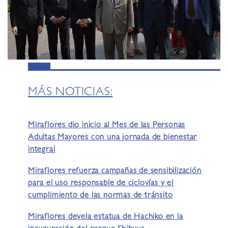
MÁS NOTICIAS:
Miraflores dio inicio al Mes de las Personas
Adultas Mayores con una jornada de bienestar
integral
Miraflores refuerza campañas de sensibilización
para el uso responsable de ciclovías y el
cumplimiento de las normas de tránsito
Miraflores devela estatua de Hachiko en la