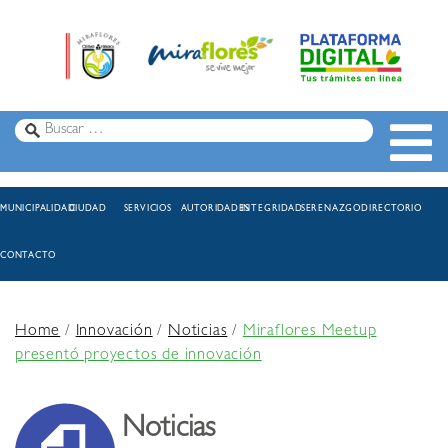
MUNICIPALIDAD
CIUDAD
SERVICIOS
AUTORIDADES
INTEGRIDAD
SERENAZGO
DIRECTORIO
CONTACTO
Home
/
Innovación
/
Noticias
/
Miraflores Meetup
presentó proyectos de innovación
Noticias