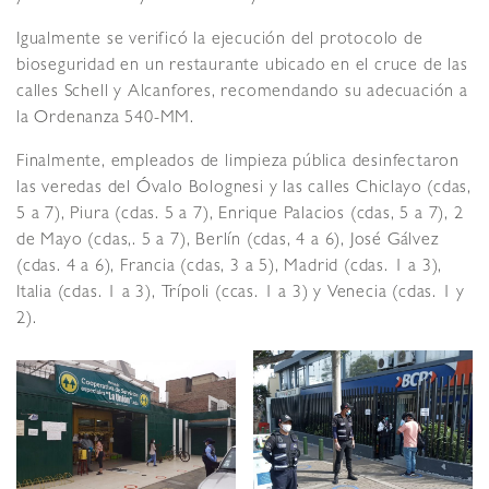
Igualmente se verificó la ejecución del protocolo de
bioseguridad en un restaurante ubicado en el cruce de las
calles Schell y Alcanfores, recomendando su adecuación a
la Ordenanza 540-MM.
Finalmente, empleados de limpieza pública desinfectaron
las veredas del Óvalo Bolognesi y las calles Chiclayo (cdas,
5 a 7), Piura (cdas. 5 a 7), Enrique Palacios (cdas, 5 a 7), 2
de Mayo (cdas,. 5 a 7), Berlín (cdas, 4 a 6), José Gálvez
(cdas. 4 a 6), Francia (cdas, 3 a 5), Madrid (cdas. 1 a 3),
Italia (cdas. 1 a 3), Trípoli (ccas. 1 a 3) y Venecia (cdas. 1 y
2).