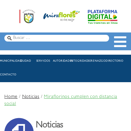
MUNICIPALIDAD
CIUDAD
SERVICIOS
AUTORIDADES
INTEGRIDAD
SERENAZGO
DIRECTORIO
CONTACTO
Home
/
Noticias
/
Miraflorinos cumplen con distancia
social
Noticias