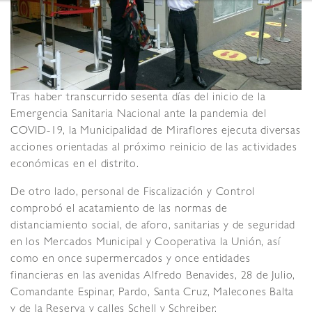
Tras haber transcurrido sesenta días del inicio de la
Emergencia Sanitaria Nacional ante la pandemia del
COVID-19, la Municipalidad de Miraflores ejecuta diversas
acciones orientadas al próximo reinicio de las actividades
económicas en el distrito.
De otro lado, personal de Fiscalización y Control
comprobó el acatamiento de las normas de
distanciamiento social, de aforo, sanitarias y de seguridad
en los Mercados Municipal y Cooperativa la Unión, así
como en once supermercados y once entidades
financieras en las avenidas Alfredo Benavides, 28 de Julio,
Comandante Espinar, Pardo, Santa Cruz, Malecones Balta
y de la Reserva y calles Schell y Schreiber.