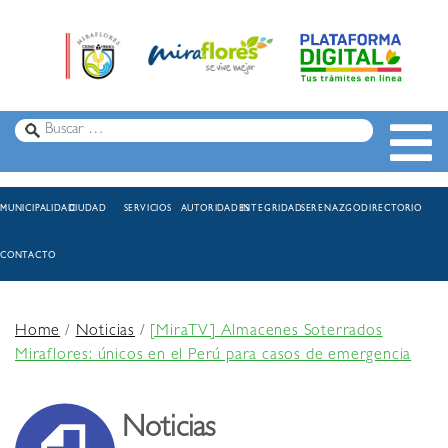
MUNICIPALIDAD
CIUDAD
SERVICIOS
AUTORIDADES
INTEGRIDAD
SERENAZGO
DIRECTORIO
CONTACTO
Home
/
Noticias
/
[MiraTV] Almacenes Soterrados
Miraflores: únicos en el Perú para casos de emergencia
Noticias