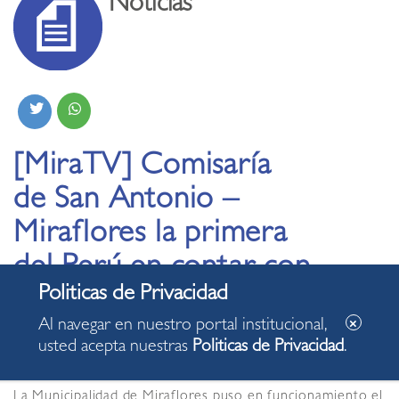
Noticias
[MiraTV] Comisaría
de San Antonio –
Miraflores la primera
del Perú en contar con
cámara Gesell
Al navegar en nuestro portal institucional,
usted acepta nuestras
Politicas de Privacidad
.
15.03.2021
La Municipalidad de Miraflores puso en funcionamiento el