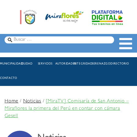
MUNICIPALIDAD
CIUDAD
SERVICIOS
AUTORIDADES
INTEGRIDAD
SERENAZGO
DIRECTORIO
CONTACTO
Home
/
Noticias
/
[MiraTV] Comisaría de San Antonio –
Miraflores la primera del Perú en contar con cámara
Gesell