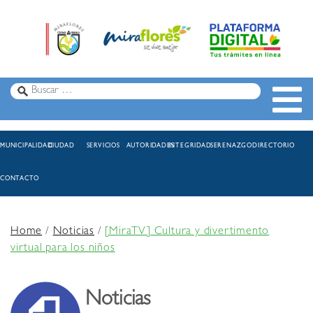
MUNICIPALIDAD
CIUDAD
SERVICIOS
AUTORIDADES
INTEGRIDAD
SERENAZGO
DIRECTORIO
CONTACTO
Home
/
Noticias
/
[MiraTV] Cultura y divertimento
virtual para los niños
Noticias